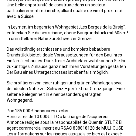
Une belle opportunité de construire dans un secteur
particulièrement recherché, alliant qualité de vie et proximité
avec la Suisse.
In Leymen, im begehrten Wohngebiet „Les Berges de la Birsig“,
entdecken Sie dieses schöne, ebene Baugrundstück mit 605 m²
in unmittelbarer Nähe zur Schweizer Grenze.
Das vollständig erschlossene und komplett bebaubare
Grundstück bietet ideale Voraussetzungen für den Bau Ihres
Einfamilienhauses. Dank freier Architektenwahl können Sie Ihr
zukünftiges Zuhause ganz nach Ihren Vorstellungen gestalten.
Der Bau eines Untergeschosses ist ebenfalls möglich.
Sie profitieren von einer ruhigen und grünen Wohnlage sowie
der idealen Nähe zur Schweiz – perfekt für Grenzgänger. Eine
seltene Gelegenheit in einer besonders gefragten
Wohngegend.
Prix 185.000 € honoraires exclus.
Honoraires de 10.000€ TTC à la charge de l’acquéreur.
Annonce rédigée sous la responsabilité de Quentin STUTZ EI
agent commercial inscrit au RSAC 838818128 de MULHOUSE.
Les informations sur les risques auxquels ce bien est exposé