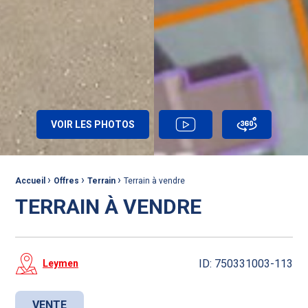
VOIR LES PHOTOS
VIDÉO
VISITE 360°
›
›
›
Fil d'Ariane :
Accueil
Offres
Terrain
Terrain à vendre
TERRAIN À VENDRE
ID: 750331003-113
Leymen
VENTE