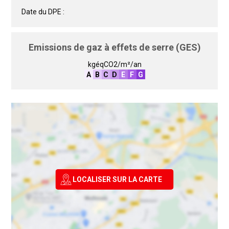
Date du DPE :
Emissions de gaz à effets de serre (GES)
kgéqCO2/m²/an
A
B
C
D
E
F
G
LOCALISER SUR LA CARTE