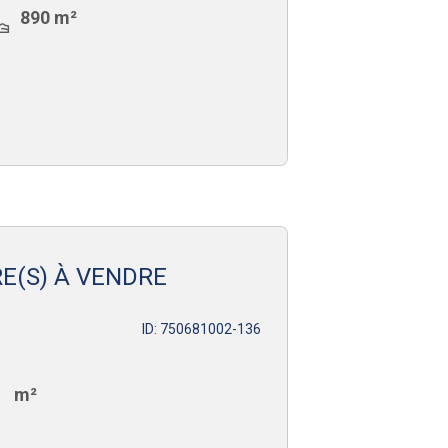
890 m²
E(S) À VENDRE
ID: 750681002-136
m²