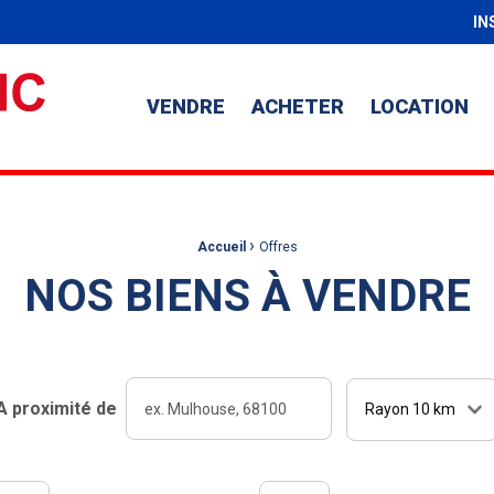
IN
VENDRE
ACHETER
LOCATION
›
Accueil
Offres
NOS BIENS À VENDRE
Type 2 or
A proximité de
more
Distance
characters
Type 3 or more
for results.
characters for