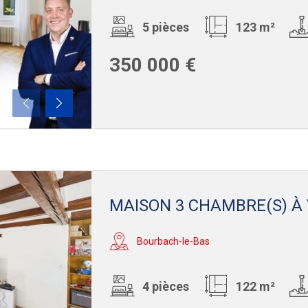
5 pièces
123 m²
350 000 €
MAISON 3 CHAMBRE(S) À
Bourbach-le-Bas
4 pièces
122 m²