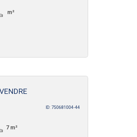
m²
 VENDRE
ID: 750681004-44
7 m²