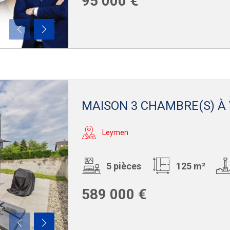
95 000 €
MAISON 3 CHAMBRE(S) À
Leymen
5 pièces
125 m²
589 000 €