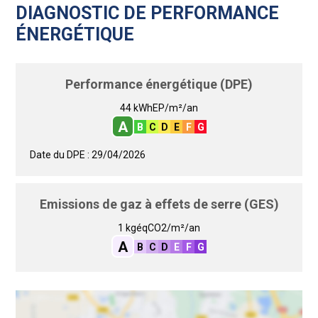
DIAGNOSTIC DE PERFORMANCE
ÉNERGÉTIQUE
Performance énergétique (DPE)
44 kWhEP/m²/an
A
B
C
D
E
F
G
Date du DPE : 29/04/2026
Emissions de gaz à effets de serre (GES)
1 kgéqCO2/m²/an
A
B
C
D
E
F
G