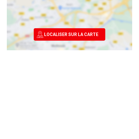
LOCALISER SUR LA CARTE
INTÉRESSÉ PAR CE BIEN ?
CONTACTEZ L'AGENT
Audrey KORB (EI)
RE/MAX AUTHENTIC Mulhouse