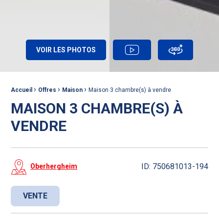
VOIR LES PHOTOS
VIDÉO
VISITE 360°
›
›
›
Fil d'Ariane :
Accueil
Offres
Maison
Maison 3 chambre(s) à vendre
MAISON 3 CHAMBRE(S) À
VENDRE
ID: 750681013-194
Oberhergheim
VENTE