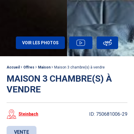
VOIR LES PHOTOS
VIDÉO
VISITE 360°
›
›
›
Fil d'Ariane :
Accueil
Offres
Maison
Maison 3 chambre(s) à vendre
MAISON 3 CHAMBRE(S) À
VENDRE
ID: 750681006-29
Steinbach
VENTE