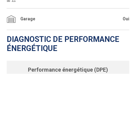
Garage
Oui
DIAGNOSTIC DE PERFORMANCE
ÉNERGÉTIQUE
Performance énergétique (DPE)
146 kWhEP/m²/an
C
A
B
D
E
F
G
Date du DPE : 28/10/2025
Emissions de gaz à effets de serre (GES)
29 kgéqCO2/m²/an