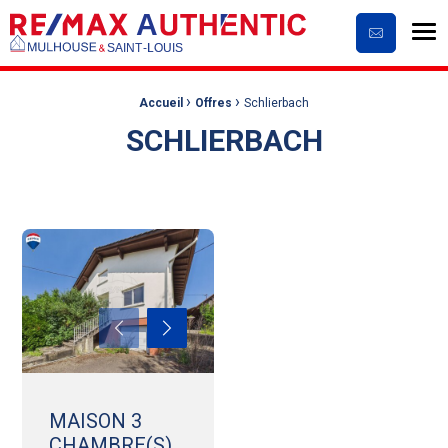
Me
Contactez
›
›
Fil d'Ariane :
Accueil
Offres
Schlierbach
SCHLIERBACH
MAISON 3
CHAMBRE(S)