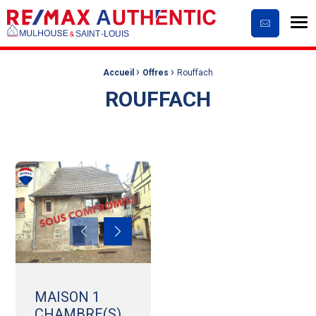
Me
Contactez
›
›
Fil d'Ariane :
Accueil
Offres
Rouffach
ROUFFACH
MAISON 1
CHAMBRE(S)