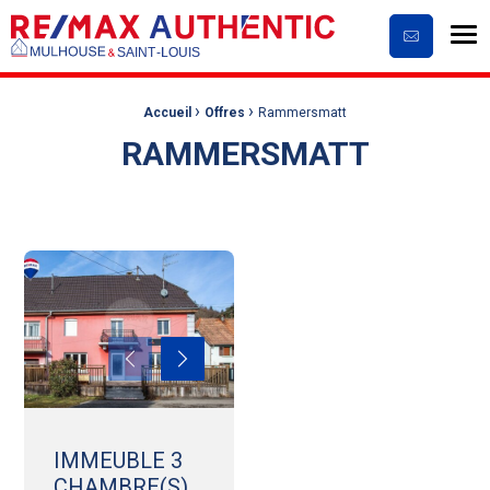
Me
Contactez
›
›
Fil d'Ariane :
Accueil
Offres
Rammersmatt
RAMMERSMATT
IMMEUBLE 3
CHAMBRE(S)