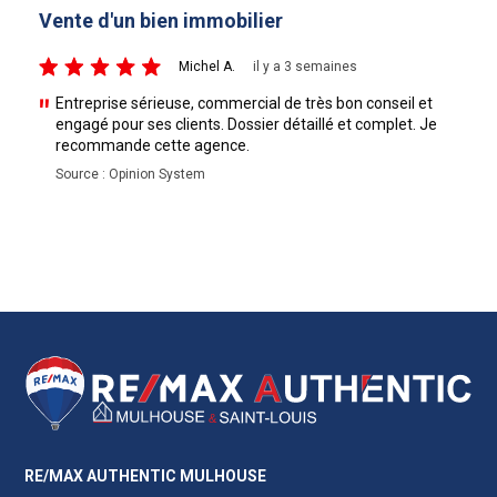
n bien immobilier
Vente d'un bie
5/5
Michel A.
il y a 3 semaines
e sérieuse, commercial de très bon conseil et
Un grand merci à
r ses clients. Dossier détaillé et complet. Je
sa disponibilité .
de cette agence.
réactive et m’a 
mon projet. Grâce
pinion System
s’est déroulé dan
recommande sans
Source : Opinion S
RE/MAX AUTHENTIC MULHOUSE