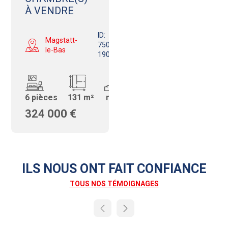
À VENDRE
ID:
Magstatt-
750681013-
le-Bas
190
6 pièces
131 m²
m²
324 000 €
ILS NOUS ONT FAIT CONFIANCE
TOUS NOS TÉMOIGNAGES
Next