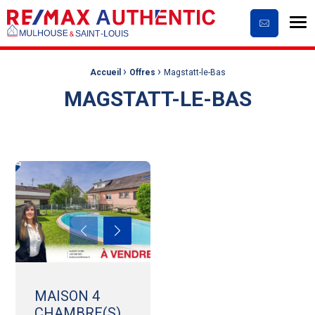
Me
Contactez
›
›
Fil d'Ariane :
Accueil
Offres
Magstatt-le-Bas
MAGSTATT-LE-BAS
MAISON 4
CHAMBRE(S)