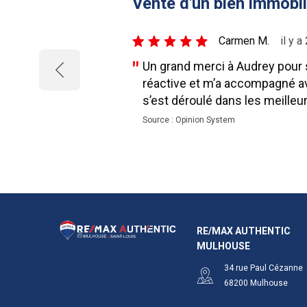
Vente d'un bien immobil
5/5
Carmen M.
il y 
Un grand merci à Audrey pour s
réactive et m’a accompagné ave
s’est déroulé dans les meilleu
Source : Opinion System
RE/MAX AUTHENTIC
MULHOUSE
34 rue Paul Cézanne
68200
Mulhouse