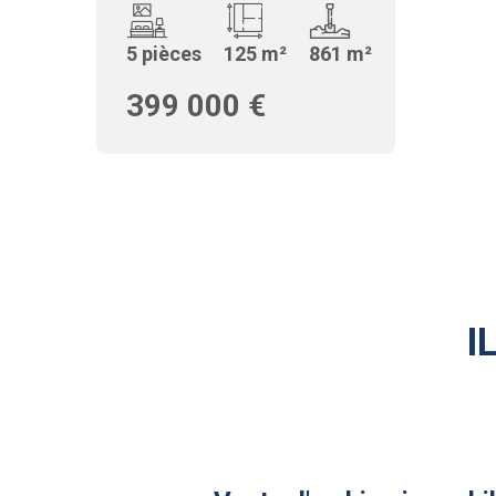
5 pièces
125 m²
861 m²
399 000 €
I