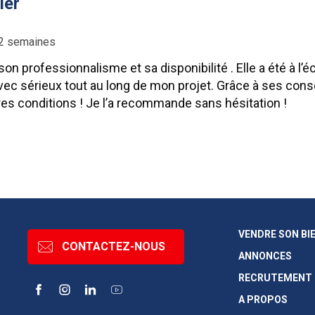
ier
a 2 semaines
on professionnalisme et sa disponibilité . Elle a été à l’
c sérieux tout au long de mon projet. Grâce à ses consei
res conditions ! Je l’a recommande sans hésitation !
VENDRE SON BI
CONTACTEZ-NOUS
ANNONCES
RECRUTEMENT
Facebook
Instagram
LinkedIn
YouTube
A PROPOS