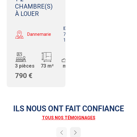
CHAMBRE(S)
À LOUER
ID:
Dannemarie
750681024-
11
3 pièces
73 m²
m²
790 €
ILS NOUS ONT FAIT CONFIANCE
TOUS NOS TÉMOIGNAGES
Next