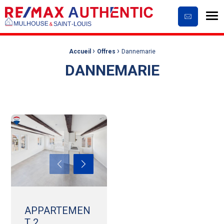
Me
Contactez
›
›
Fil d'Ariane :
Accueil
Offres
Dannemarie
DANNEMARIE
APPARTEMEN
T 2