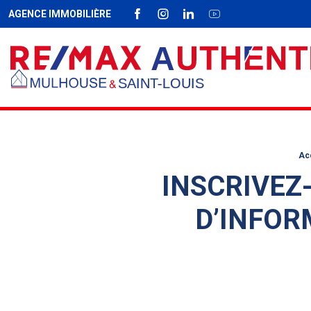
AGENCE IMMOBILIÈRE
FACEBOOK
INSTAGRAM
LINKEDIN
YOUTUBE
Fil d'Ariane :
Ac
INSCRIVEZ
D’INFOR