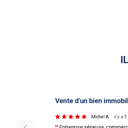
I
Vente d'un bien immobil
5/5
Michel A.
il y a 
Entreprise sérieuse, commercia