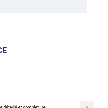
CE
 détaillé et complet. Je