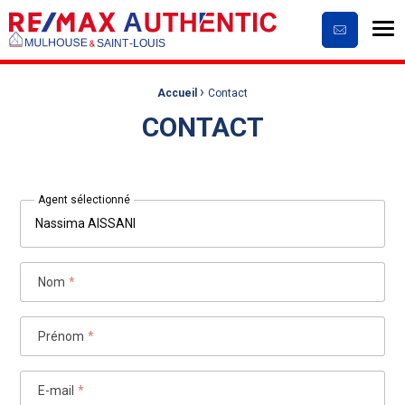
Me
Contactez
›
Fil d'Ariane :
Accueil
Contact
CONTACT
Agent sélectionné
Nassima AISSANI
Nom
*
Prénom
*
E-mail
*