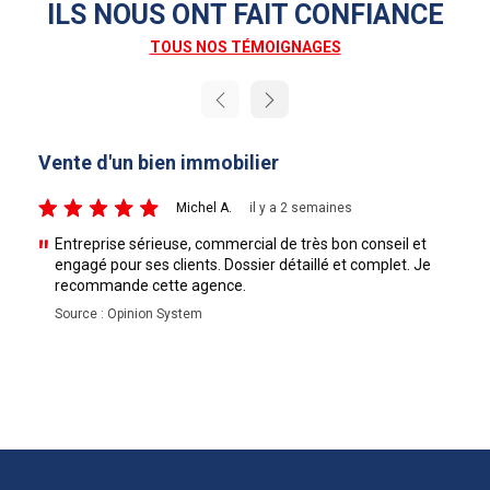
ILS NOUS ONT FAIT CONFIANCE
TOUS NOS TÉMOIGNAGES
Next
Vente d'un bien immobilier
Vente
5/5
5/5
Michel A.
il y a 2 semaines
Entreprise sérieuse, commercial de très bon conseil et
Un g
engagé pour ses clients. Dossier détaillé et complet. Je
sa di
recommande cette agence.
réac
mon 
Source : Opinion System
s’est
reco
Sourc