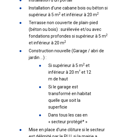
Installation d’un portail
Installation d’une cabane bois ou béton si
2
2
supérieur à 5 m
et inférieur à 20 m
Terrasse non couverte de plain-pied
(béton ou bois) : surélevée et/ou avec
2
fondations profondes si supérieur à 5 m
2
et inférieur à 20 m
Construction nouvelle (Garage / abri de
jardin …) :
2
Si supérieur à 5 m
et
²
inférieur à 20 m
et 12
m de haut
Si le garage est
transformé en habitat
quelle que soit la
superficie
Dans tous les cas en
« secteur protégé* »
Mise en place d’une clôture si le secteur
est délimité par le PLU, si la mairie a