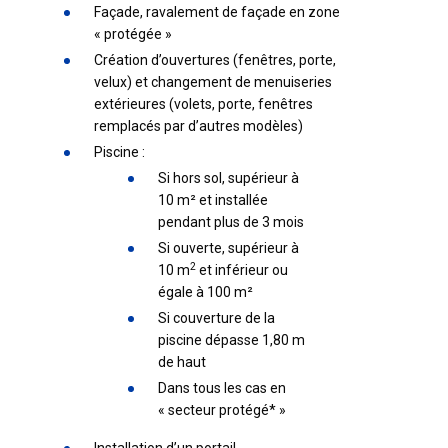
Façade, ravalement de façade en zone
« protégée »
Création d’ouvertures (fenêtres, porte,
velux) et changement de menuiseries
extérieures (volets, porte, fenêtres
remplacés par d’autres modèles)
Piscine :
Si hors sol, supérieur à
10 m² et installée
pendant plus de 3 mois
Si ouverte, supérieur à
2
10 m
et inférieur ou
égale à 100 m²
Si couverture de la
piscine dépasse 1,80 m
de haut
Dans tous les cas en
« secteur protégé* »