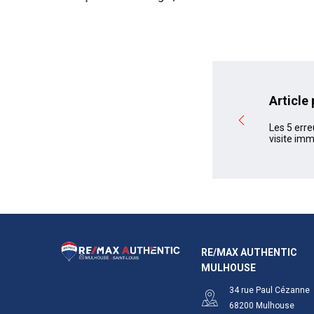
Article
Les 5 erre
visite imm
RE/MAX AUTHENTIC
MULHOUSE
34 rue Paul Cézanne
68200
Mulhouse