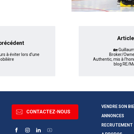
Article
 précédent
🏡 Guilla
urs à éviter lors d’une
Broker/Own
obilière
Authentic, mis à l’hon
blog RE/M
VENDRE SON BI
CONTACTEZ-NOUS
ANNONCES
RECRUTEMENT
Facebook
Instagram
LinkedIn
YouTube