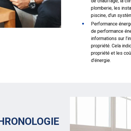
de chauffage, la cli
plomberie, les insta
piscine, d’un systèm
Performance énergét
de performance éne
informations sur l’
propriété. Cela indi
propriété et les co
d’énergie.
CHRONOLOGIE